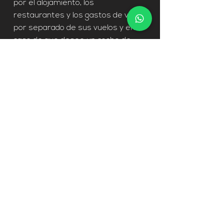
por el alojamiento, los
restaurantes y los gastos de viaje
por separado de sus vuelos y en
caso de que desee un coche de
alquiler. Nuestro equipo se pondrá
en contacto con usted de
antemano para asegurarse de que
los hoteles, los restaurantes y el
transporte se eligen en función de
sus preferencias y su
presupuesto.
Petición