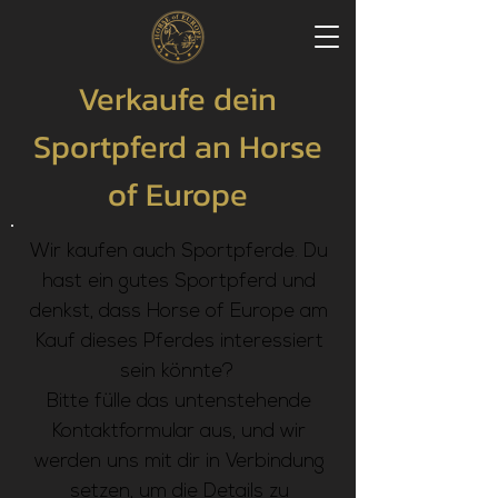
Verkaufe dein
Sportpferd an Horse
of Europe
Wir kaufen auch Sportpferde. Du
hast ein gutes Sportpferd und
denkst, dass Horse of Europe am
Kauf dieses Pferdes interessiert
sein könnte?
Bitte fülle das untenstehende
Kontaktformular aus, und wir
werden uns mit dir in Verbindung
setzen, um die Details zu